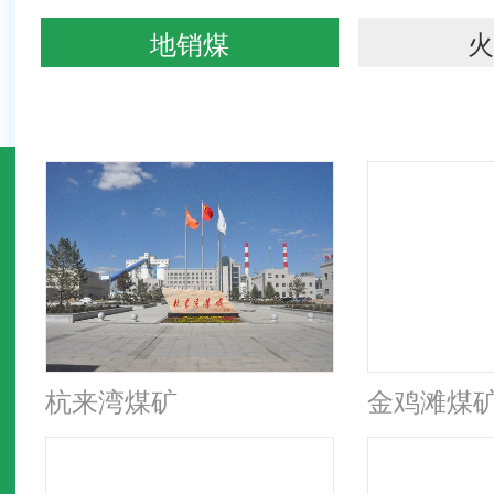
地销煤
火
杭来湾煤矿
金鸡滩煤