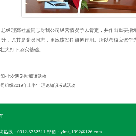
，总经理高社堂同志对我公司经营情况予以肯定，并作出重要指
提升，尤其是党员同志，更应该发挥旗帜作用。所以考核应该作
壮大打下坚实基础。
阳·七夕遇见你”联谊活动
司组织2019年上半年 理论知识考试活动
有
0912-3252511 邮箱：ylmt_1992@126.com