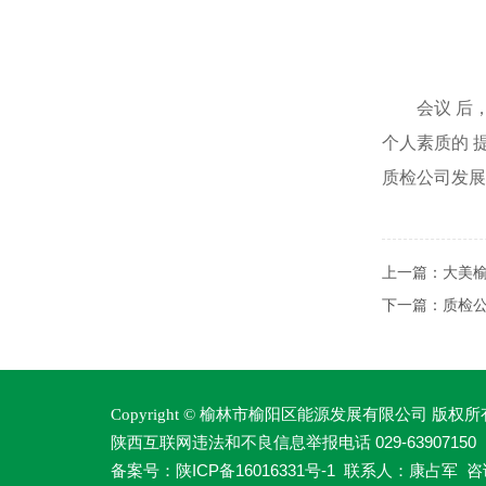
会议 后
个人素质的 
质检公司发展
上一篇：
大美榆
下一篇：
质检公
榆林市榆阳区能源发展有限公司
Copyright ©
版权所
陕西互联网违法和不良信息举报电话 029-63907150
陕ICP备16016331号-1
备案号：
联系人：康占军 咨询热线：