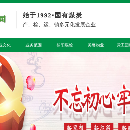
始于1992▪国有煤炭
产、检、运、销多元化发展企业
业文化
业务范围
榆阳煤检
美馨物业
党工团