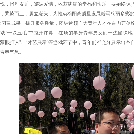
愉悦，播种友谊，邂逅爱情，收获满满的幸福和快乐；要始终保
，乘势而上，勇立潮头，为推动榆阳高质量发展谱写绚丽多彩的
大团建成果，提升服务质量，团结带领广大青年人才在奋力开创
游戏“一块五毛”中拉开序幕，在场的单身青年男女们一边愉快
、“蒙眼打人”、“才艺展示”等游戏环节中，青年们都充分展示出
青春气息。