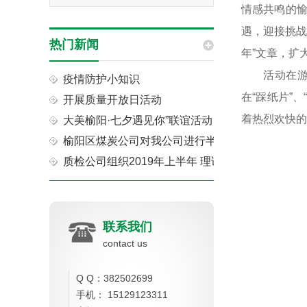
情感共鸣的
遇，迎接挑战
热门新闻
年”文章，扩
活动在
疫情防护小知识
在“踩纸片”
开展质量开放日活动
着热烈欢快的
大美榆阳·七夕遇见你”联谊活动
榆阳区煤炭公司对我公司进行半年工作考核
质检公司组织2019年上半年 理论知识考试活动
联系我们
contact us
Q Q：382502699
手机： 15129123311