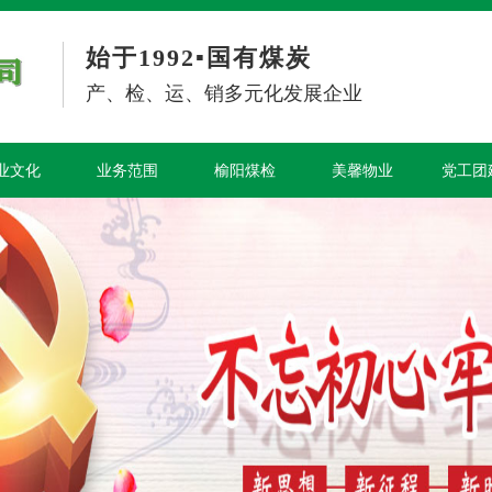
始于1992▪国有煤炭
产、检、运、销多元化发展企业
业文化
业务范围
榆阳煤检
美馨物业
党工团